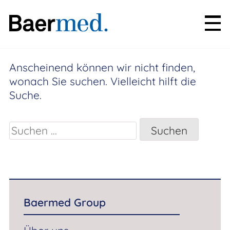
Zum
NICHTS GEFUNDEN
Inhalt
springen
Baermed Group
Anscheinend können wir nicht finden,
wonach Sie suchen. Vielleicht hilft die
Über uns
Suche.
Team
Suchen
Partner
nach:
Baermed Praxis
Praxis-Information
Praxis-Partner
Baermed Group
Patienten-Information