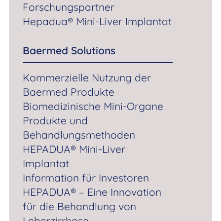
Forschungspartner
HEPADUA® Mini-Liver Implantat
Hepadua® Mini-Liver Implantat
Information für Investoren
HEPADUA® – Eine Innovation für die Behandlung
Baermed Solutions
von Leberzirrhose
Kontakt für Investoren
Kommerzielle Nutzung der
Baermed Produkte
Biomedizinische Mini-Organe
Produkte und
Deutsch
Behandlungsmethoden
Kontakt
HEPADUA® Mini-Liver
Implantat
Information für Investoren
HEPADUA® – Eine Innovation
für die Behandlung von
Leberzirrhose