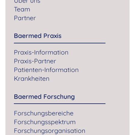
Über uns
Krankheiten
Team
Partner
Baermed Forschung
Baermed Praxis
Forschungsbereiche
Forschungsspektrum
Praxis-Information
Forschungsorganisation
Praxis-Partner
Forschungspartner
Patienten-Information
Hepadua® Mini-Liver Implantat
Krankheiten
Baermed Solutions
Baermed Forschung
Kommerzielle Nutzung der Baermed Produkte
Forschungsbereiche
Biomedizinische Mini-Organe
Forschungsspektrum
Forschungsorganisation
Produkte und Behandlungsmethoden