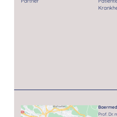
Partner
Patient
Krankhe
Baerme
Prof. Dr.