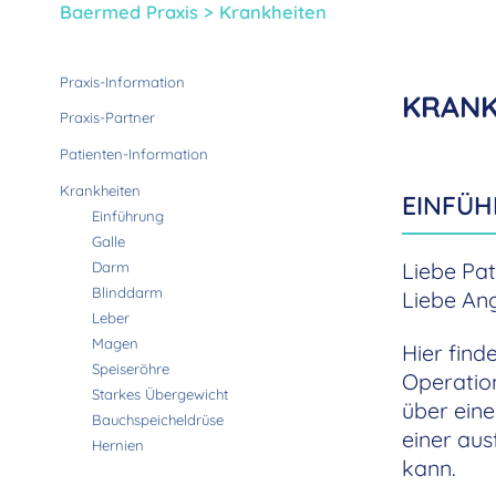
Baermed Praxis
>
Krankheiten
Praxis-Information
KRANK
Praxis-Partner
Patienten-Information
Krankheiten
EINFÜ
Einführung
Galle
Liebe Pat
Darm
Blinddarm
Liebe Ang
Leber
Magen
Hier find
Speiseröhre
Operatio
Starkes Übergewicht
über eine
Bauchspeicheldrüse
einer au
Hernien
kann.