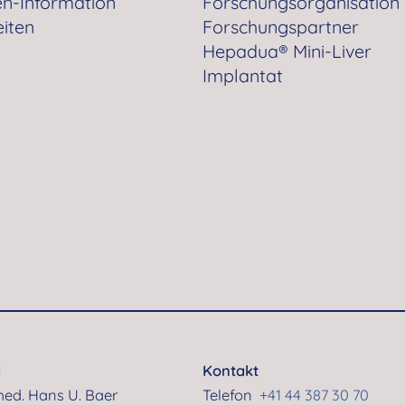
en-Information
Forschungsorganisation
iten
Forschungspartner
Hepadua® Mini-Liver
Implantat
d
Kontakt
 med. Hans U. Baer
Telefon
+41 44 387 30 70